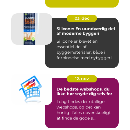
hø...
03. dec
Silicone: En uundværlig del
af moderne byggeri
Silicone er blevet en
essentiel del af
byggematerialer, både i
forbindelse med nybyggeri
og re...
12. nov
De bedste webshops, du
ikke bør snyde dig selv for
I dag findes der utallige
webshops, og det kan
hurtigt føles uoverskueligt
at finde de gode s...