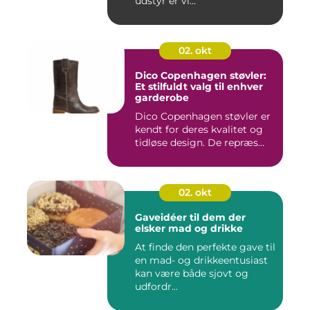
udstyr er vi...
02. okt
Dico Copenhagen støvler:
Et stilfuldt valg til enhver
garderobe
Dico Copenhagen støvler er
kendt for deres kvalitet og
tidløse design. De repræs...
02. okt
Gaveidéer til dem der
elsker mad og drikke
At finde den perfekte gave til
en mad- og drikkeentusiast
kan være både sjovt og
udfordr...