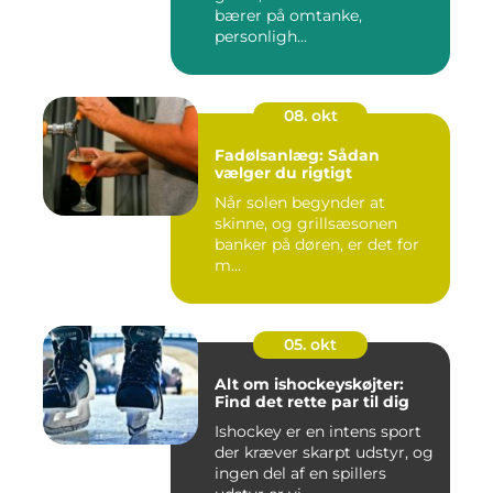
bærer på omtanke,
personligh...
08. okt
Fadølsanlæg: Sådan
vælger du rigtigt
Når solen begynder at
skinne, og grillsæsonen
banker på døren, er det for
m...
05. okt
Alt om ishockeyskøjter:
Find det rette par til dig
Ishockey er en intens sport
der kræver skarpt udstyr, og
ingen del af en spillers