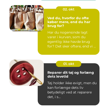
02. okt
Ved du, hvorfor du ofte
køber mere, end du har
brug for?
Har du nogensinde lagt
varer i kurven, som du
egentlig ikke havde brug
for? Det sker oftere, end vi ...
01. okt
Reparer dit tøj og forlæng
dets levetid
Tøj holder ikke evigt, men du
kan forlænge dets liv
betydeligt ved at reparere
det, i s...