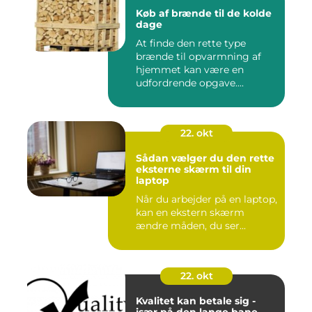
Køb af brænde til de kolde
dage
At finde den rette type
brænde til opvarmning af
hjemmet kan være en
udfordrende opgave....
22. okt
Sådan vælger du den rette
eksterne skærm til din
laptop
Når du arbejder på en laptop,
kan en ekstern skærm
ændre måden, du ser...
22. okt
Kvalitet kan betale sig -
især på den lange bane