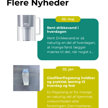
Flere Nyheder
02. maj
Rent drikkevand i
hverdagen
Rent Drikkevand er så
naturlig en del af hverdagen,
at mange først lægger
mærke til det, når noget s...
02. jan
Glasfiberflagstang holdbar
og praktisk løsning til
hverdag og fest
En flagstang er for mange
en naturlig del af hjemmet,
virksomheden eller
foreningen. Den markerer