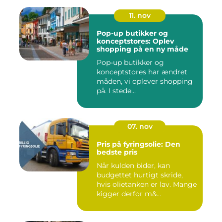
11. nov
Pop-up butikker og
konceptstores: Oplev
shopping på en ny måde
Pop-up butikker og
konceptstores har ændret
måden, vi oplever shopping
på. I stede...
07. nov
Pris på fyringsolie: Den
bedste pris
Når kulden bider, kan
budgettet hurtigt skride,
hvis olietanken er lav. Mange
kigger derfor m&...