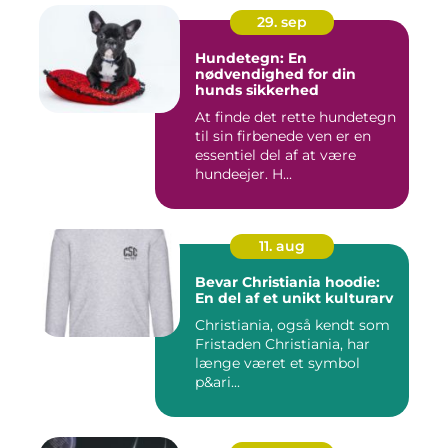
29. sep
Hundetegn: En
nødvendighed for din
hunds sikkerhed
At finde det rette hundetegn
til sin firbenede ven er en
essentiel del af at være
hundeejer. H...
11. aug
Bevar Christiania hoodie:
En del af et unikt kulturarv
Christiania, også kendt som
Fristaden Christiania, har
længe været et symbol
p&ari...