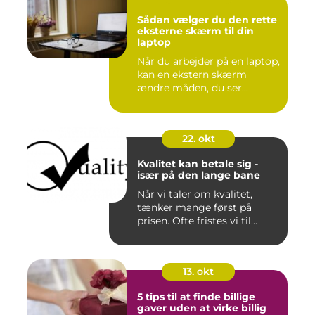
Sådan vælger du den rette
eksterne skærm til din
laptop
Når du arbejder på en laptop,
kan en ekstern skærm
ændre måden, du ser...
22. okt
Kvalitet kan betale sig -
især på den lange bane
Når vi taler om kvalitet,
tænker mange først på
prisen. Ofte fristes vi til...
13. okt
5 tips til at finde billige
gaver uden at virke billig