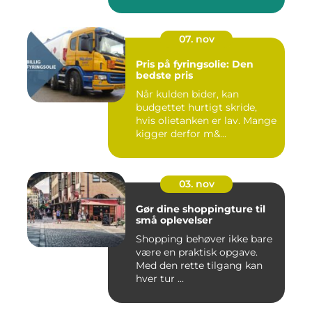
07. nov
Pris på fyringsolie: Den
bedste pris
Når kulden bider, kan
budgettet hurtigt skride,
hvis olietanken er lav. Mange
kigger derfor m&...
03. nov
Gør dine shoppingture til
små oplevelser
Shopping behøver ikke bare
være en praktisk opgave.
Med den rette tilgang kan
hver tur ...