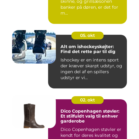
skinne, og grillsæsonen
banker på døren, er det for
m...
05. okt
Alt om ishockeyskøjter:
Find det rette par til dig
Ishockey er en intens sport
der kræver skarpt udstyr, og
ingen del af en spillers
udstyr er vi...
02. okt
Dico Copenhagen støvler:
Et stilfuldt valg til enhver
garderobe
Dico Copenhagen støvler er
kendt for deres kvalitet og