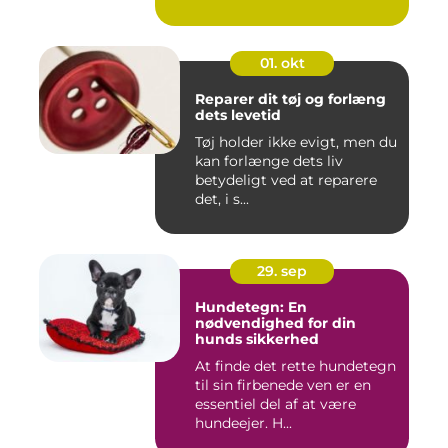
01. okt
Reparer dit tøj og forlæng
dets levetid
Tøj holder ikke evigt, men du
kan forlænge dets liv
betydeligt ved at reparere
det, i s...
29. sep
Hundetegn: En
nødvendighed for din
hunds sikkerhed
At finde det rette hundetegn
til sin firbenede ven er en
essentiel del af at være
hundeejer. H...