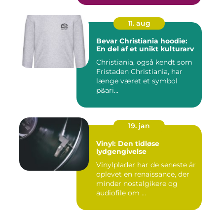
11. aug
Bevar Christiania hoodie:
En del af et unikt kulturarv
Christiania, også kendt som
Fristaden Christiania, har
længe været et symbol
p&ari...
19. jan
Vinyl: Den tidløse
lydgengivelse
Vinylplader har de seneste år
oplevet en renaissance, der
minder nostalgikere og
audiofile om ...