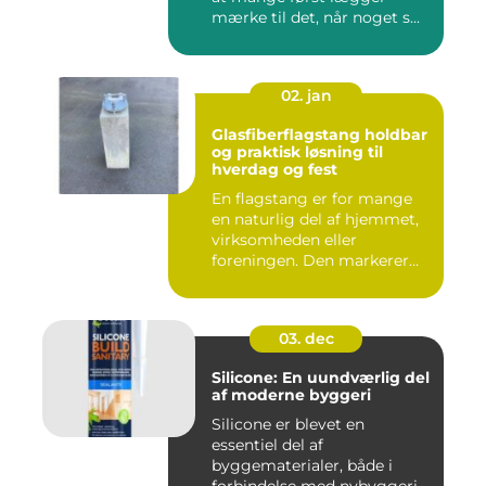
mærke til det, når noget s...
02. jan
Glasfiberflagstang holdbar
og praktisk løsning til
hverdag og fest
En flagstang er for mange
en naturlig del af hjemmet,
virksomheden eller
foreningen. Den markerer
hø...
03. dec
Silicone: En uundværlig del
af moderne byggeri
Silicone er blevet en
essentiel del af
byggematerialer, både i