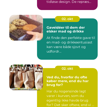
tidløse design. De repræs...
02. okt
Gaveidéer til dem der
elsker mad og drikke
At finde den perfekte gave til
en mad- og drikkeentusiast
kan være både sjovt og
udfordr...
02. okt
Ved du, hvorfor du ofte
køber mere, end du har
brug for?
Har du nogensinde lagt
varer i kurven, som du
egentlig ikke havde brug
for? Det sker oftere, end vi ...