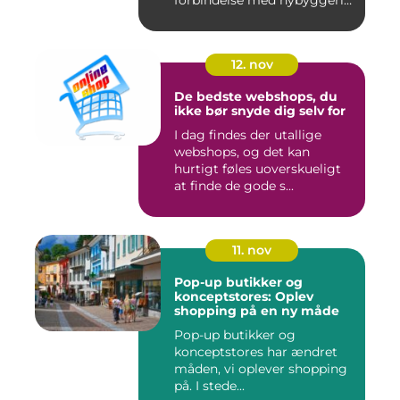
forbindelse med nybyggeri
og re...
12. nov
De bedste webshops, du
ikke bør snyde dig selv for
I dag findes der utallige
webshops, og det kan
hurtigt føles uoverskueligt
at finde de gode s...
11. nov
Pop-up butikker og
konceptstores: Oplev
shopping på en ny måde
Pop-up butikker og
konceptstores har ændret
måden, vi oplever shopping
på. I stede...