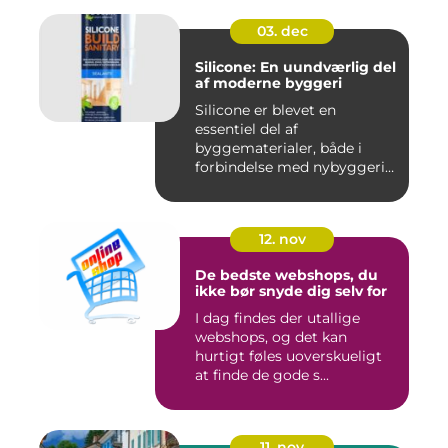
03. dec
Silicone: En uundværlig del
af moderne byggeri
Silicone er blevet en
essentiel del af
byggematerialer, både i
forbindelse med nybyggeri
og re...
12. nov
De bedste webshops, du
ikke bør snyde dig selv for
I dag findes der utallige
webshops, og det kan
hurtigt føles uoverskueligt
at finde de gode s...
11. nov