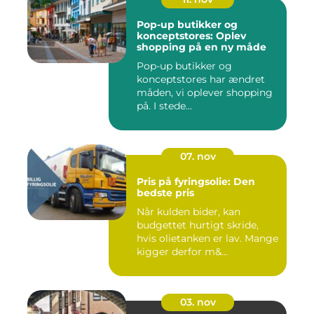
Pop-up butikker og
konceptstores: Oplev
shopping på en ny måde
Pop-up butikker og
konceptstores har ændret
måden, vi oplever shopping
på. I stede...
07. nov
Pris på fyringsolie: Den
bedste pris
Når kulden bider, kan
budgettet hurtigt skride,
hvis olietanken er lav. Mange
kigger derfor m&...
03. nov