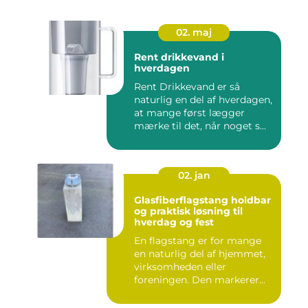
02. maj
Rent drikkevand i
hverdagen
Rent Drikkevand er så
naturlig en del af hverdagen,
at mange først lægger
mærke til det, når noget s...
02. jan
Glasfiberflagstang holdbar
og praktisk løsning til
hverdag og fest
En flagstang er for mange
en naturlig del af hjemmet,
virksomheden eller
foreningen. Den markerer
hø...