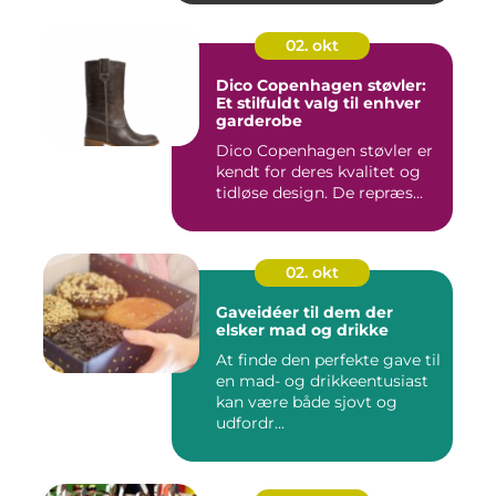
02. okt
Dico Copenhagen støvler:
Et stilfuldt valg til enhver
garderobe
Dico Copenhagen støvler er
kendt for deres kvalitet og
tidløse design. De repræs...
02. okt
Gaveidéer til dem der
elsker mad og drikke
At finde den perfekte gave til
en mad- og drikkeentusiast
kan være både sjovt og
udfordr...