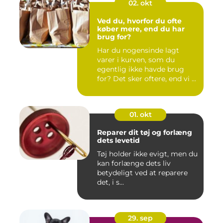
02. okt
Ved du, hvorfor du ofte
køber mere, end du har
brug for?
Har du nogensinde lagt
varer i kurven, som du
egentlig ikke havde brug
for? Det sker oftere, end vi ...
01. okt
Reparer dit tøj og forlæng
dets levetid
Tøj holder ikke evigt, men du
kan forlænge dets liv
betydeligt ved at reparere
det, i s...
29. sep