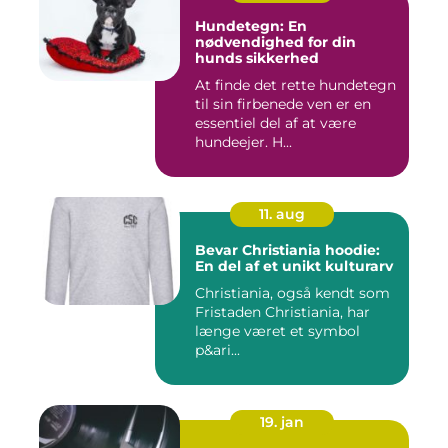
Hundetegn: En
nødvendighed for din
hunds sikkerhed
At finde det rette hundetegn
til sin firbenede ven er en
essentiel del af at være
hundeejer. H...
11. aug
Bevar Christiania hoodie:
En del af et unikt kulturarv
Christiania, også kendt som
Fristaden Christiania, har
længe været et symbol
p&ari...
19. jan