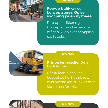
Pop-up butikker og
konceptstores: Oplev
shopping på en ny måde
Pop-up butikker og
konceptstores har ændret
måden, vi oplever shopping
på. I stede...
07. nov
Pris på fyringsolie: Den
bedste pris
Når kulden bider, kan
budgettet hurtigt skride,
hvis olietanken er lav. Mange
kigger derfor m&...
03. nov