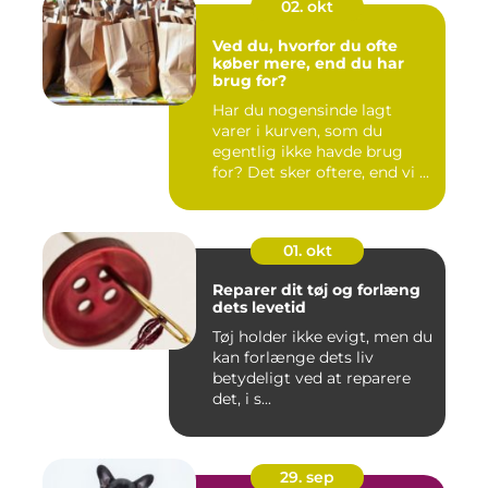
02. okt
Ved du, hvorfor du ofte
køber mere, end du har
brug for?
Har du nogensinde lagt
varer i kurven, som du
egentlig ikke havde brug
for? Det sker oftere, end vi ...
01. okt
Reparer dit tøj og forlæng
dets levetid
Tøj holder ikke evigt, men du
kan forlænge dets liv
betydeligt ved at reparere
det, i s...
29. sep