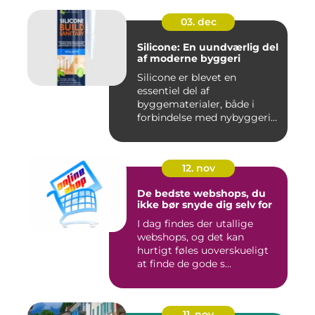
03. dec
Silicone: En uundværlig del
af moderne byggeri
Silicone er blevet en
essentiel del af
byggematerialer, både i
forbindelse med nybyggeri
og re...
12. nov
De bedste webshops, du
ikke bør snyde dig selv for
I dag findes der utallige
webshops, og det kan
hurtigt føles uoverskueligt
at finde de gode s...
11. nov