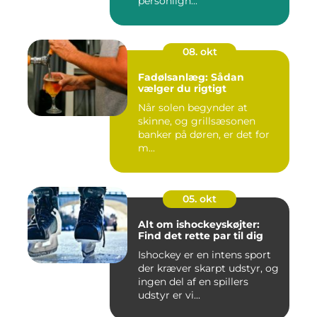
personligh...
08. okt
Fadølsanlæg: Sådan
vælger du rigtigt
Når solen begynder at
skinne, og grillsæsonen
banker på døren, er det for
m...
05. okt
Alt om ishockeyskøjter:
Find det rette par til dig
Ishockey er en intens sport
der kræver skarpt udstyr, og
ingen del af en spillers
udstyr er vi...