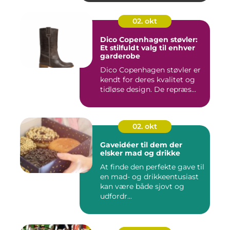
02. okt
Dico Copenhagen støvler:
Et stilfuldt valg til enhver
garderobe
Dico Copenhagen støvler er
kendt for deres kvalitet og
tidløse design. De repræs...
02. okt
Gaveidéer til dem der
elsker mad og drikke
At finde den perfekte gave til
en mad- og drikkeentusiast
kan være både sjovt og
udfordr...