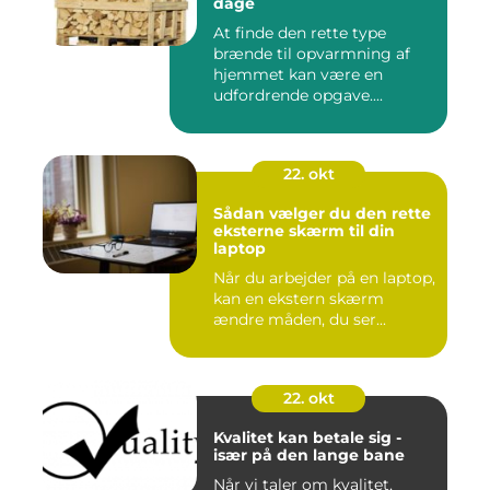
dage
At finde den rette type
brænde til opvarmning af
hjemmet kan være en
udfordrende opgave....
22. okt
Sådan vælger du den rette
eksterne skærm til din
laptop
Når du arbejder på en laptop,
kan en ekstern skærm
ændre måden, du ser...
22. okt
Kvalitet kan betale sig -
især på den lange bane
Når vi taler om kvalitet,