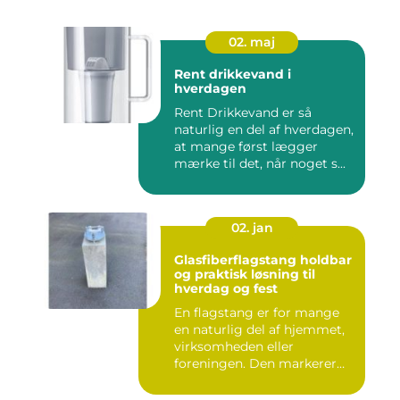
02. maj
Rent drikkevand i
hverdagen
Rent Drikkevand er så
naturlig en del af hverdagen,
at mange først lægger
mærke til det, når noget s...
02. jan
Glasfiberflagstang holdbar
og praktisk løsning til
hverdag og fest
En flagstang er for mange
en naturlig del af hjemmet,
virksomheden eller
foreningen. Den markerer
hø...