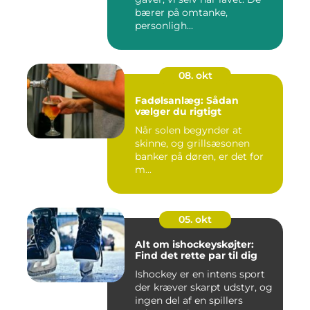
bærer på omtanke,
personligh...
08. okt
Fadølsanlæg: Sådan
vælger du rigtigt
Når solen begynder at
skinne, og grillsæsonen
banker på døren, er det for
m...
05. okt
Alt om ishockeyskøjter:
Find det rette par til dig
Ishockey er en intens sport
der kræver skarpt udstyr, og
ingen del af en spillers