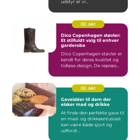
udstyr er vi...
02. okt
Dico Copenhagen støvler:
Et stilfuldt valg til enhver
garderobe
Dico Copenhagen støvler er
kendt for deres kvalitet og
tidløse design. De repræs...
02. okt
Gaveidéer til dem der
elsker mad og drikke
At finde den perfekte gave til
en mad- og drikkeentusiast
kan være både sjovt og
udfordr...