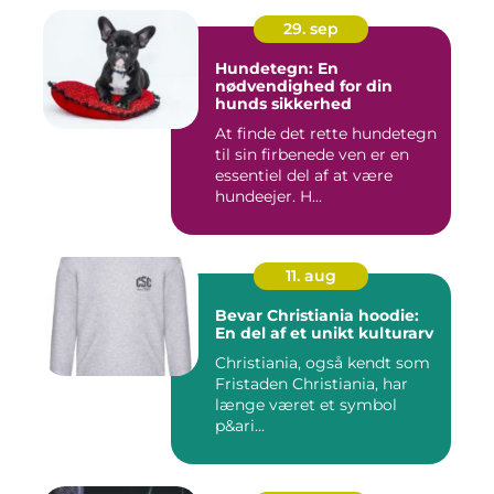
29. sep
Hundetegn: En
nødvendighed for din
hunds sikkerhed
At finde det rette hundetegn
til sin firbenede ven er en
essentiel del af at være
hundeejer. H...
11. aug
Bevar Christiania hoodie:
En del af et unikt kulturarv
Christiania, også kendt som
Fristaden Christiania, har
længe været et symbol
p&ari...