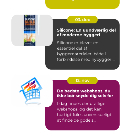
hø...
03. dec
Silicone: En uundværlig del
af moderne byggeri
Silicone er blevet en
essentiel del af
byggematerialer, både i
forbindelse med nybyggeri
og re...
12. nov
De bedste webshops, du
ikke bør snyde dig selv for
I dag findes der utallige
webshops, og det kan
hurtigt føles uoverskueligt
at finde de gode s...