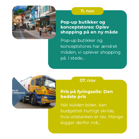
11. nov
Pop-up butikker og
konceptstores: Oplev
shopping på en ny måde
Pop-up butikker og
konceptstores har ændret
måden, vi oplever shopping
på. I stede...
07. nov
Pris på fyringsolie: Den
bedste pris
Når kulden bider, kan
budgettet hurtigt skride,
hvis olietanken er lav. Mange
kigger derfor m&...