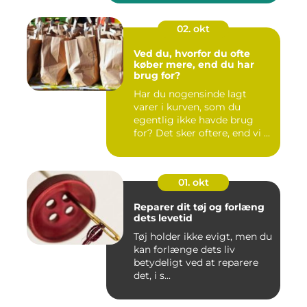
02. okt
Ved du, hvorfor du ofte
køber mere, end du har
brug for?
Har du nogensinde lagt
varer i kurven, som du
egentlig ikke havde brug
for? Det sker oftere, end vi ...
01. okt
Reparer dit tøj og forlæng
dets levetid
Tøj holder ikke evigt, men du
kan forlænge dets liv
betydeligt ved at reparere
det, i s...