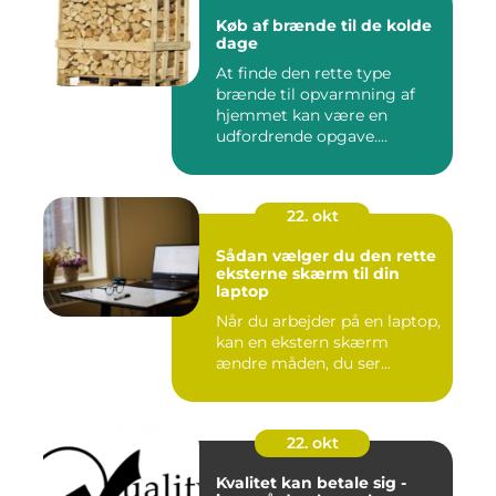
Køb af brænde til de kolde
dage
At finde den rette type
brænde til opvarmning af
hjemmet kan være en
udfordrende opgave....
22. okt
Sådan vælger du den rette
eksterne skærm til din
laptop
Når du arbejder på en laptop,
kan en ekstern skærm
ændre måden, du ser...
22. okt
Kvalitet kan betale sig -