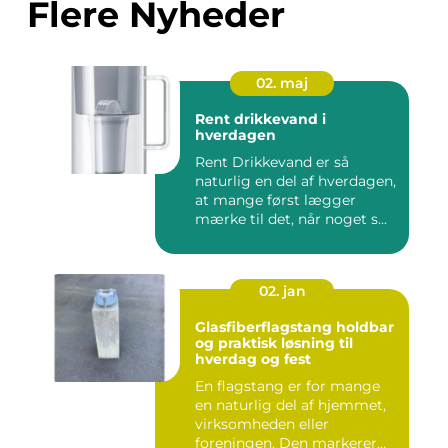
Flere Nyheder
02. maj
Rent drikkevand i
hverdagen
Rent Drikkevand er så
naturlig en del af hverdagen,
at mange først lægger
mærke til det, når noget s...
02. jan
Glasfiberflagstang holdbar
og praktisk løsning til
hverdag og fest
En flagstang er for mange
en naturlig del af hjemmet,
virksomheden eller
foreningen. Den markerer