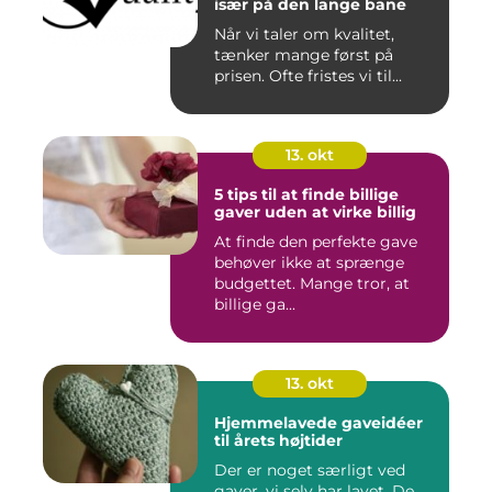
især på den lange bane
Når vi taler om kvalitet,
tænker mange først på
prisen. Ofte fristes vi til...
13. okt
5 tips til at finde billige
gaver uden at virke billig
At finde den perfekte gave
behøver ikke at sprænge
budgettet. Mange tror, at
billige ga...
13. okt
Hjemmelavede gaveidéer
til årets højtider
Der er noget særligt ved
gaver, vi selv har lavet. De