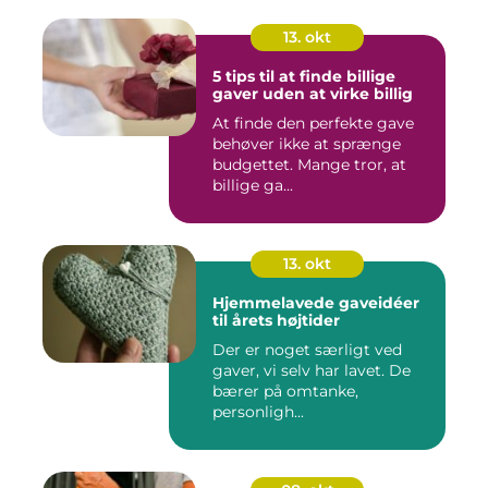
13. okt
5 tips til at finde billige
gaver uden at virke billig
At finde den perfekte gave
behøver ikke at sprænge
budgettet. Mange tror, at
billige ga...
13. okt
Hjemmelavede gaveidéer
til årets højtider
Der er noget særligt ved
gaver, vi selv har lavet. De
bærer på omtanke,
personligh...