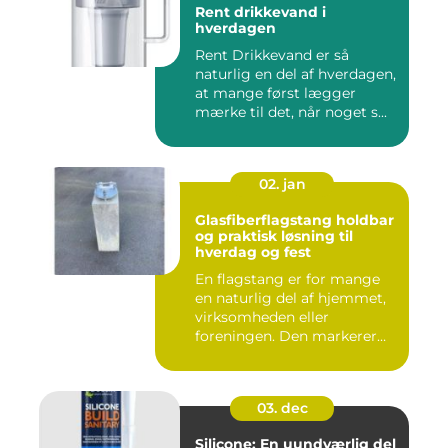
Rent drikkevand i
hverdagen
Rent Drikkevand er så
naturlig en del af hverdagen,
at mange først lægger
mærke til det, når noget s...
02. jan
Glasfiberflagstang holdbar
og praktisk løsning til
hverdag og fest
En flagstang er for mange
en naturlig del af hjemmet,
virksomheden eller
foreningen. Den markerer
hø...
03. dec
Silicone: En uundværlig del