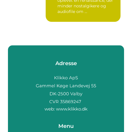
oplevet en renaissance, der
minder nostalgikere og
audiofile om ...
Adresse
web:
www.klikko.dk
Menu