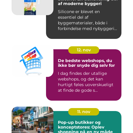
af moderne byggeri
Silicone er blevet en
essentiel del af
byggematerialer, både i
forbindelse med nybyggeri
og re...
12. nov
De bedste webshops, du
ikke bør snyde dig selv for
I dag findes der utallige
webshops, og det kan
hurtigt føles uoverskueligt
at finde de gode s...
11. nov
Pop-up butikker og
konceptstores: Oplev
shopping på en ny måde