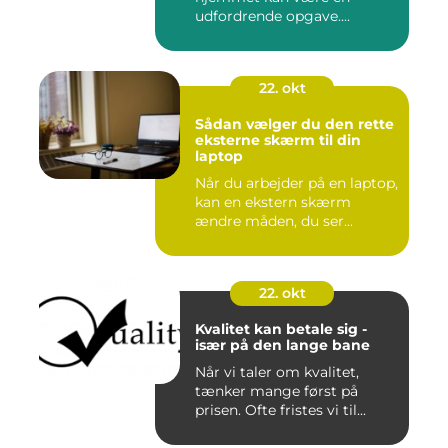
udfordrende opgave....
22. okt
Sådan vælger du den rette
eksterne skærm til din
laptop
Når du arbejder på en laptop,
kan en ekstern skærm
ændre måden, du ser...
22. okt
Kvalitet kan betale sig -
især på den lange bane
Når vi taler om kvalitet,
tænker mange først på
prisen. Ofte fristes vi til...