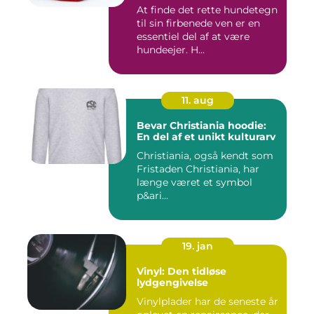
At finde det rette hundetegn
til sin firbenede ven er en
essentiel del af at være
hundeejer. H...
11. aug
Bevar Christiania hoodie:
En del af et unikt kulturarv
Christiania, også kendt som
Fristaden Christiania, har
længe været et symbol
p&ari...
19. jan
Vinyl: Den tidløse
lydgengivelse
Vinylplader har de seneste år