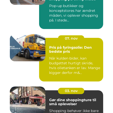
Pop-up butikker og
konceptstores har ændret
måden, vi oplever shopping
på. I stede...
07. nov
Pris på fyringsolie: Den
bedste pris
Når kulden bider, kan
budgettet hurtigt skride,
hvis olietanken er lav. Mange
kigger derfor m&...
03. nov
Gør dine shoppingture til
små oplevelser
Shopping behøver ikke bare