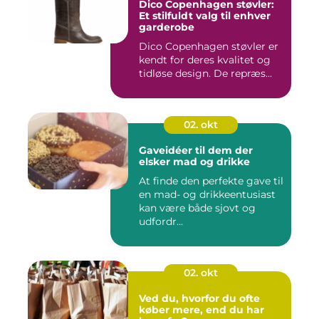
Dico Copenhagen støvler:
Et stilfuldt valg til enhver
garderobe
Dico Copenhagen støvler er
kendt for deres kvalitet og
tidløse design. De repræs...
02. okt
Gaveidéer til dem der
elsker mad og drikke
At finde den perfekte gave til
en mad- og drikkeentusiast
kan være både sjovt og
udfordr...
02. okt
Ved du, hvorfor du ofte
køber mere, end du har