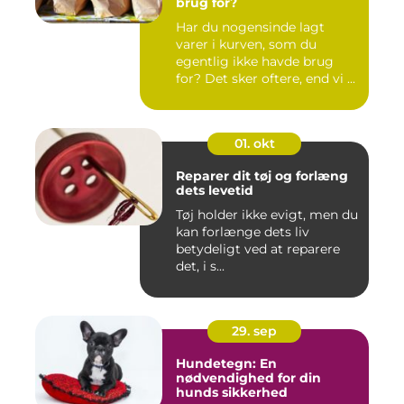
brug for?
Har du nogensinde lagt
varer i kurven, som du
egentlig ikke havde brug
for? Det sker oftere, end vi ...
01. okt
Reparer dit tøj og forlæng
dets levetid
Tøj holder ikke evigt, men du
kan forlænge dets liv
betydeligt ved at reparere
det, i s...
29. sep
Hundetegn: En
nødvendighed for din
hunds sikkerhed