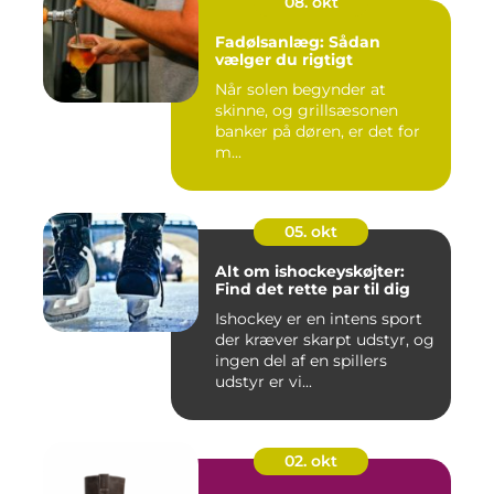
08. okt
Fadølsanlæg: Sådan
vælger du rigtigt
Når solen begynder at
skinne, og grillsæsonen
banker på døren, er det for
m...
05. okt
Alt om ishockeyskøjter:
Find det rette par til dig
Ishockey er en intens sport
der kræver skarpt udstyr, og
ingen del af en spillers
udstyr er vi...
02. okt