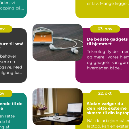
den, vi
er lav. Mange kigger
opping på. I
derfor m&...
nov
03. nov
De bedste gadgets
ure til små
til hjemmet
r
Teknologi fylder mer
 behøver
og mere i vores hjem
 være en
og gadgets kan gør
opgave. Med
hverdagen både
tilgang kan
nemmere ...
nov
22. okt
ænde til de
Sådan vælger du
ge
den rette eksterne
skærm til din lapto
en rette
Når du arbejder på e
e til
laptop, kan en ekste
g af