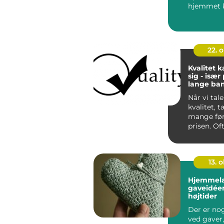
hjemmet 
udfordrend
22. 
Kvalitet 
sig - især
lange ba
Når vi tal
kvalitet, 
mange før
prisen. Oft
til...
13. o
Hjemmel
gaveidéer 
højtider
Der er no
ved gaver,