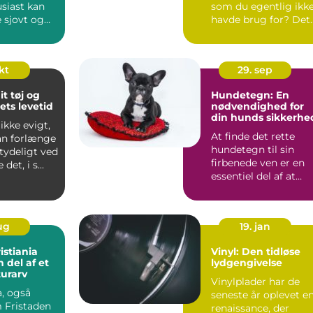
siast kan
som du egentlig ikk
 sjovt og
havde brug for? Det
sker oftere, end vi ...
okt
29. sep
t tøj og
Hundetegn: En
ets levetid
nødvendighed for
din hunds sikkerhe
ikke evigt,
At finde det rette
n forlænge
hundetegn til sin
etydeligt ved
firbenede ven er en
det, i s...
essentiel del af at
være hundeejer. H...
aug
19. jan
istiania
Vinyl: Den tidløse
 del af et
lydgengivelse
turarv
Vinylplader har de
a, også
seneste år oplevet e
 Fristaden
renaissance, der