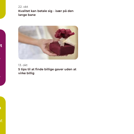
22. okt
Kvalitet kan betale sig - især på den
lange bane
t
e
13. okt
5 tips til at finde billige gaver uden at
virke billig
e
n
at