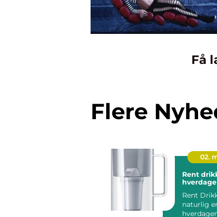
Få l
Flere Nyhe
02. 
Rent drik
hverdage
Rent Drik
naturlig e
hverdagen