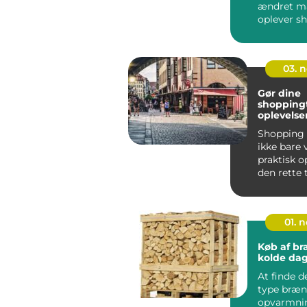
ændret må
oplever sh
stede...
03. 
Gør dine
shoppingt
oplevelse
Shopping
ikke bare
praktisk 
den rette 
hver tur ...
01. 
Køb af br
kolde da
At finde d
type brænd
opvarmnin