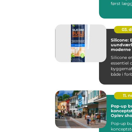
først læg
til det, når
03. 
Silicone: 
uundværli
moderne 
Silicone e
essentiel d
byggemate
både i for
med nyby
re...
11. n
Pop-up bu
konceptst
Oplev sh
en ny må
Pop-up bu
konceptst