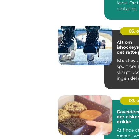
lavet. De 
omtanke, p
05. 
Alt om
ishockeys
det rette 
Ishockey e
sport der
skarpt uds
ingen del 
spillers uds
02. 
Gaveidéer
der elske
drikke
At finde d
gave til 