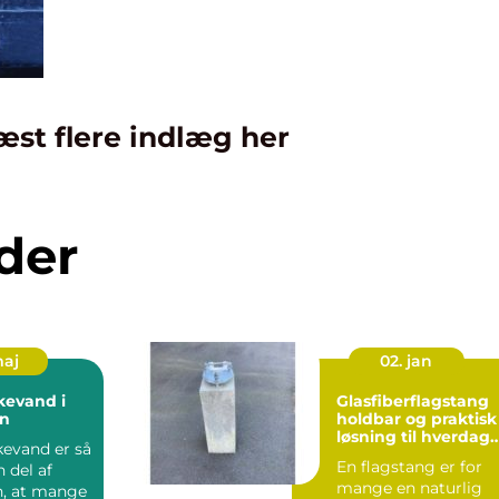
æst flere indlæg her
der
maj
02. jan
kevand i
Glasfiberflagstang
n
holdbar og praktisk
løsning til hverdag
kevand er så
og fest
En flagstang er for
n del af
mange en naturlig
, at mange