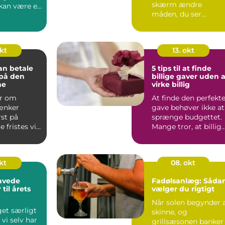
skærm ændre
kan være en
måden, du ser...
e opgave....
okt
13. okt
kan betale
5 tips til at finde
 på den
billige gaver uden a
ne
virke billig
er om
At finde den perfekt
tænker
gave behøver ikke at
st på
sprænge budgettet.
e fristes vi
Mange tror, at billig
ga...
kt
08. okt
avede
Fadølsanlæg: Såda
til årets
vælger du rigtigt
Når solen begynder 
get særligt
skinne, og
 vi selv har
grillsæsonen banker