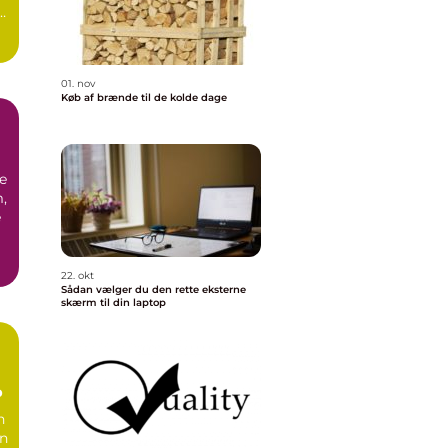
01. nov
Køb af brænde til de kolde dage
e
,
e
22. okt
Sådan vælger du den rette eksterne
skærm til din laptop
p
n
rn