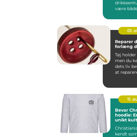
drikkeentu
være både
udfordr...
01. 
Reparer di
forlæng d
Tøj holder 
men du ka
dets liv b
at reparere 
11. 
Bevar Chr
hoodie: En
unikt kul
Christiani
kendt som