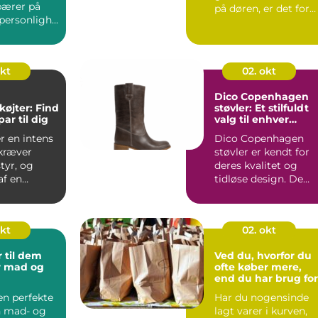
bærer på
på døren, er det for
ersonligh...
m...
okt
02. okt
Dico Copenhagen
køjter: Find
støvler: Et stilfuldt
par til dig
valg til enhver
garderobe
r en intens
Dico Copenhagen
 kræver
støvler er kendt for
tyr, og
deres kvalitet og
af en
tidløse design. De
tyr er vi...
repræs...
okt
02. okt
 til dem
Ved du, hvorfor du
r mad og
ofte køber mere,
end du har brug fo
en perfekte
Har du nogensinde
en mad- og
lagt varer i kurven,