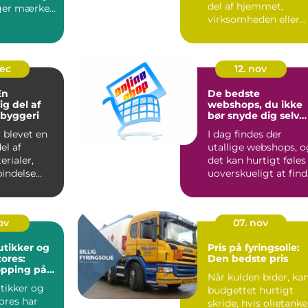
del af hjemmet,
ger mærke
virksomheden eller
 noget s...
foreningen. Den
markerer hø...
dec
12. nov
En
De bedste
g del af
webshops, du ikke
byggeri
bør snyde dig selv
for
r blevet en
I dag findes der
el af
utallige webshops, o
rialer,
det kan hurtigt føles
bindelse
uoverskueligt at fin
ggeri og
de gode s...
ov
07. nov
tikker og
Pris på fyringsolie:
ores:
Den bedste pris
opping på
Når kulden bider, ka
de
tikker og
budgettet hurtigt
ores har
skride, hvis olietank