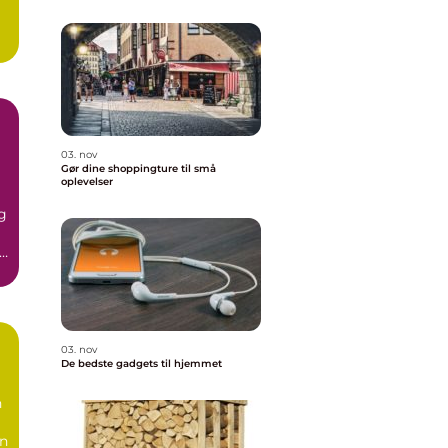
03. nov
Gør dine shoppingture til små
oplevelser
g
de
03. nov
De bedste gadgets til hjemmet
n
en