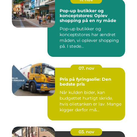
Pop-up butikker og
konceptstores: Oplev
shopping på en ny måde
Pop-up butikker og
konceptstores har ændret
måden, vi oplever shopping
på. I stede...
07. nov
Pris på fyringsolie: Den
bedste pris
Når kulden bider, kan
budgettet hurtigt skride,
hvis olietanken er lav. Mange
kigger derfor m&...
03. nov