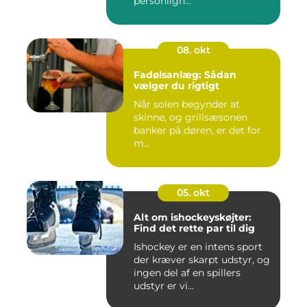
personligh...
08. okt
Fadølsanlæg: Sådan
vælger du rigtigt
Når solen begynder at
skinne, og grillsæsonen
banker på døren, er det for
m...
05. okt
Alt om ishockeyskøjter:
Find det rette par til dig
Ishockey er en intens sport
der kræver skarpt udstyr, og
ingen del af en spillers
udstyr er vi...