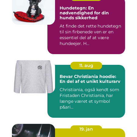
Hundetegn: En
nødvendighed for din
hunds sikkerhed
At finde det rette hundetegn
til sin firbenede ven er en
essentiel del af at være
hundeejer. H...
11. aug
Bevar Christiania hoodie:
En del af et unikt kulturarv
Christiania, også kendt som
Fristaden Christiania, har
længe været et symbol
p&ari...
19. jan