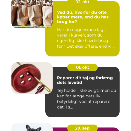
02. okt
Ved du, hvorfor du ofte
køber mere, end du har
brug for?
Har du nogensinde lagt
varer i kurven, som du
egentlig ikke havde brug
for? Det sker oftere, end vi ...
01. okt
Reparer dit tøj og forlæng
dets levetid
Tøj holder ikke evigt, men du
kan forlænge dets liv
betydeligt ved at reparere
det, i s...
29. sep