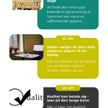
dage
At finde den rette type
brænde til opvarmning af
hjemmet kan være en
udfordrende opgave....
22. okt
Sådan vælger du den rette
eksterne skærm til din
laptop
Når du arbejder på en laptop,
kan en ekstern skærm
ændre måden, du ser...
22. okt
Kvalitet kan betale sig -
især på den lange bane
Når vi taler om kvalitet,