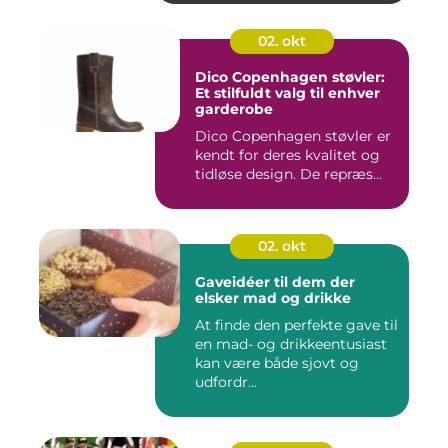
02. okt
Dico Copenhagen støvler:
Et stilfuldt valg til enhver
garderobe
Dico Copenhagen støvler er
kendt for deres kvalitet og
tidløse design. De repræs...
02. okt
Gaveidéer til dem der
elsker mad og drikke
At finde den perfekte gave til
en mad- og drikkeentusiast
kan være både sjovt og
udfordr...