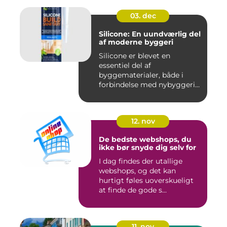
03. dec
Silicone: En uundværlig del
af moderne byggeri
Silicone er blevet en
essentiel del af
byggematerialer, både i
forbindelse med nybyggeri
og re...
12. nov
De bedste webshops, du
ikke bør snyde dig selv for
I dag findes der utallige
webshops, og det kan
hurtigt føles uoverskueligt
at finde de gode s...
11. nov