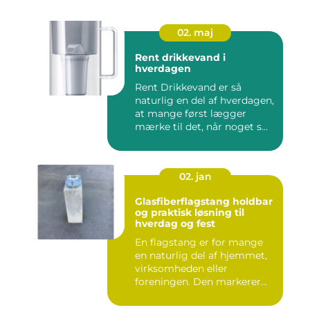
02. maj
Rent drikkevand i
hverdagen
Rent Drikkevand er så
naturlig en del af hverdagen,
at mange først lægger
mærke til det, når noget s...
02. jan
Glasfiberflagstang holdbar
og praktisk løsning til
hverdag og fest
En flagstang er for mange
en naturlig del af hjemmet,
virksomheden eller
foreningen. Den markerer
hø...