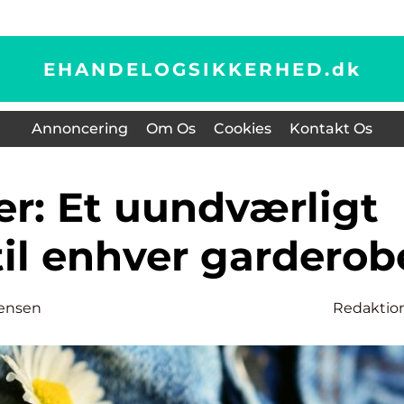
EHANDELOGSIKKERHED.
dk
Annoncering
Om Os
Cookies
Kontakt Os
til enhver garderob
tensen
Redaktio