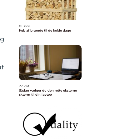
01. nov
Køb af brænde til de kolde dage
og
af
22. okt
Sådan vælger du den rette eksterne
skærm til din laptop