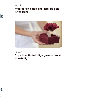
22. okt
e
Kvalitet kan betale sig - især på den
lange bane
lå
13. okt
5 tips til at finde billige gaver uden at
virke billig
et
e