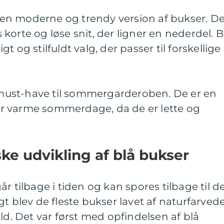
er en moderne og trendy version af bukser. D
korte og løse snit, der ligner en nederdel. B
 og stilfuldt valg, der passer til forskellige
t must-have til sommergarderoben. De er en
r varme sommerdage, da de er lette og
ske udvikling af blå bukser
r tilbage i tiden og kan spores tilbage til d
t blev de fleste bukser lavet af naturfarved
ld. Det var først med opfindelsen af blå