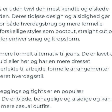
ans er uden tvivl den mest kendte og elskede
den. Deres tidløse design og alsidighed gør
 for både hverdagsbrug og mere formelle
i forskellige styles som bootcut, straight cut 
et for enhver smag og kropsform.
mere formelt alternativ til jeans. De er lavet 
ld eller hør og har en mere dresset
erfekte til arbejde, formelle arrangementer
keret hverdagsstil.
 leggings og tights er en populær
 De er bløde, behagelige og alsidige og kan
 mere casual outfits.