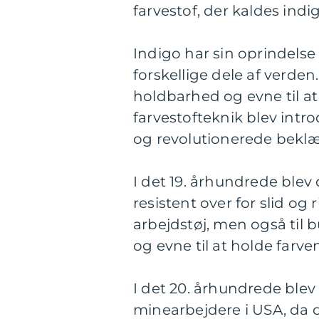
farvestof, der kaldes indi
Indigo har sin oprindelse 
forskellige dele af verden
holdbarhed og evne til a
farvestofteknik blev intro
og revolutionerede bekl
I det 19. århundrede blev
resistent over for slid og 
arbejdstøj, men også til 
og evne til at holde farven
I det 20. århundrede ble
minearbejdere i USA, da d