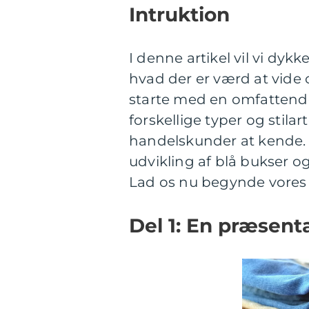
Intruktion
I denne artikel vil vi dyk
hvad der er værd at vide o
starte med en omfattende
forskellige typer og stila
handelskunder at kende. D
udvikling af blå bukser o
Lad os nu begynde vores r
Del 1: En præsenta