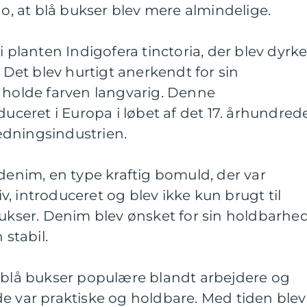
go, at blå bukser blev mere almindelige.
i planten Indigofera tinctoria, der blev dyrket
. Det blev hurtigt anerkendt for sin
t holde farven langvarig. Denne
duceret i Europa i løbet af det 17. århundred
ædningsindustrien.
 denim, en type kraftig bomuld, der var
riv, introduceret og blev ikke kun brugt til
bukser. Denim blev ønsket for sin holdbarhe
 stabil.
v blå bukser populære blandt arbejdere og
e var praktiske og holdbare. Med tiden blev