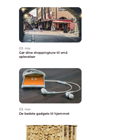
03. nov
Gør dine shoppingture til små
oplevelser
03. nov
De bedste gadgets til hjemmet