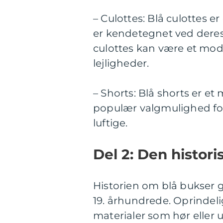
– Culottes: Blå culottes 
er kendetegnet ved deres 
culottes kan være et modigt
lejligheder.
– Shorts: Blå shorts er e
populær valgmulighed fo
luftige.
Del 2: Den histori
Historien om blå bukser gå
19. århundrede. Oprindelig
materialer som hør eller u