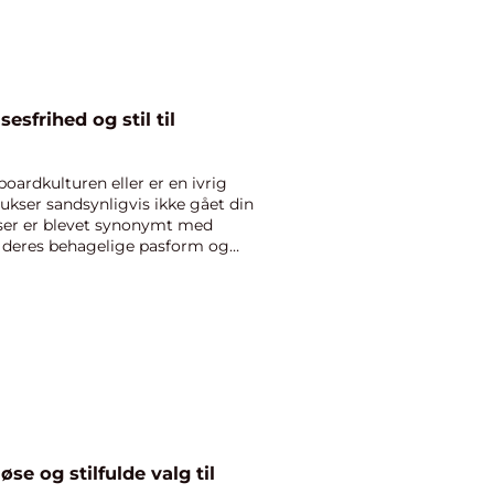
sfrihed og stil til
boardkulturen eller er en ivrig
bukser sandsynligvis ikke gået din
kser er blevet synonymt med
r deres behagelige pasform og
se og stilfulde valg til