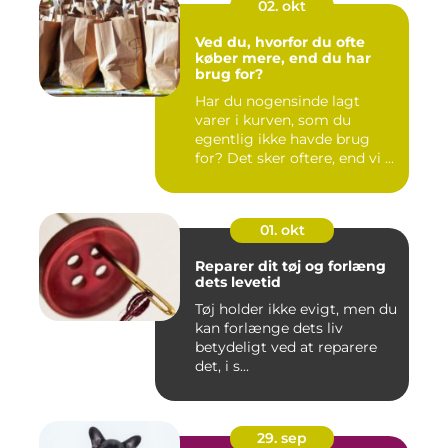
02. okt
Ved du, hvorfor du ofte
køber mere, end du har
brug for?
Har du nogensinde lagt
varer i kurven, som du
egentlig ikke havde brug
for? Det sker oftere, end vi ...
01. okt
Reparer dit tøj og forlæng
dets levetid
Tøj holder ikke evigt, men du
kan forlænge dets liv
betydeligt ved at reparere
det, i s...
29. sep