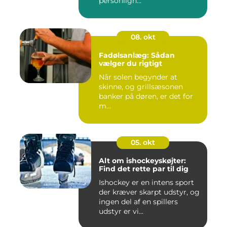
personligh...
08. okt
Fadølsanlæg: Sådan
vælger du rigtigt
Når solen begynder at
skinne, og grillsæsonen
banker på døren, er det for
m...
05. okt
Alt om ishockeyskøjter:
Find det rette par til dig
Ishockey er en intens sport
der kræver skarpt udstyr, og
ingen del af en spillers
udstyr er vi...