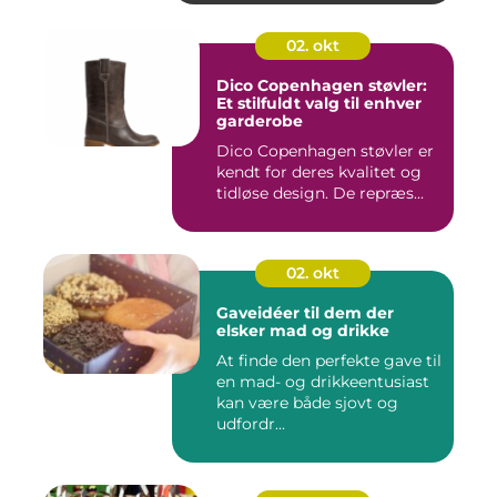
02. okt
Dico Copenhagen støvler:
Et stilfuldt valg til enhver
garderobe
Dico Copenhagen støvler er
kendt for deres kvalitet og
tidløse design. De repræs...
02. okt
Gaveidéer til dem der
elsker mad og drikke
At finde den perfekte gave til
en mad- og drikkeentusiast
kan være både sjovt og
udfordr...