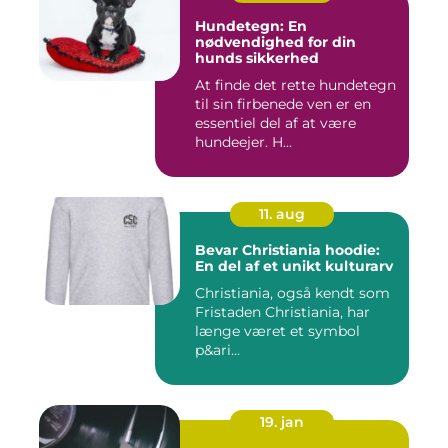
Hundetegn: En
nødvendighed for din
hunds sikkerhed
At finde det rette hundetegn
til sin firbenede ven er en
essentiel del af at være
hundeejer. H...
11. aug
Bevar Christiania hoodie:
En del af et unikt kulturarv
Christiania, også kendt som
Fristaden Christiania, har
længe været et symbol
p&ari...
19. jan