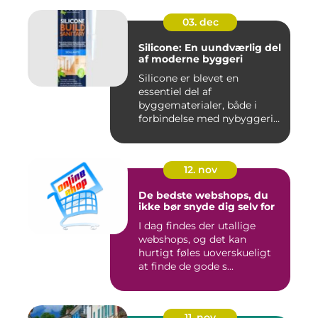
03. dec
Silicone: En uundværlig del
af moderne byggeri
Silicone er blevet en
essentiel del af
byggematerialer, både i
forbindelse med nybyggeri
og re...
12. nov
De bedste webshops, du
ikke bør snyde dig selv for
I dag findes der utallige
webshops, og det kan
hurtigt føles uoverskueligt
at finde de gode s...
11. nov