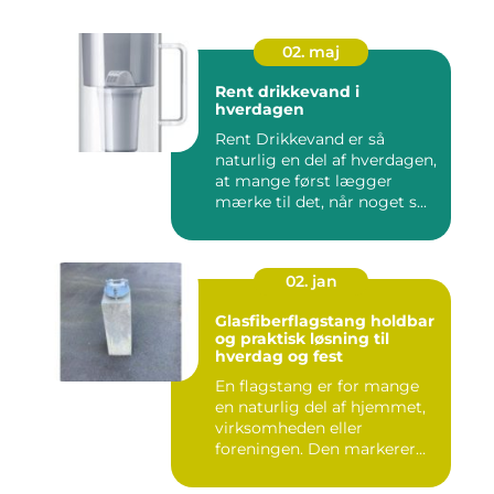
02. maj
Rent drikkevand i
hverdagen
Rent Drikkevand er så
naturlig en del af hverdagen,
at mange først lægger
mærke til det, når noget s...
02. jan
Glasfiberflagstang holdbar
og praktisk løsning til
hverdag og fest
En flagstang er for mange
en naturlig del af hjemmet,
virksomheden eller
foreningen. Den markerer
hø...