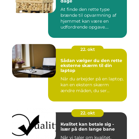
dage
At finde den rette type
brænde til opvarmning af
hjemmet kan være en
udfordrende opgave....
22. okt
Sådan vælger du den rette
eksterne skærm til din
laptop
Når du arbejder på en laptop,
kan en ekstern skærm
ændre måden, du ser...
22. okt
Kvalitet kan betale sig -
især på den lange bane
Når vi taler om kvalitet,