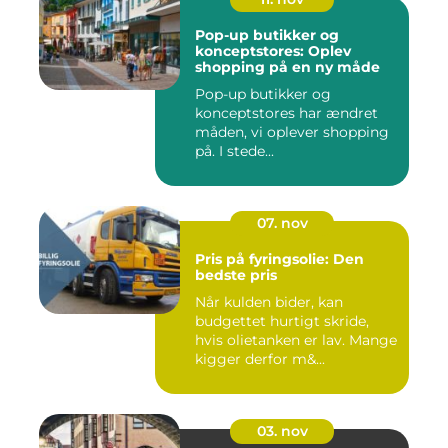
Pop-up butikker og
konceptstores: Oplev
shopping på en ny måde
Pop-up butikker og
konceptstores har ændret
måden, vi oplever shopping
på. I stede...
07. nov
Pris på fyringsolie: Den
bedste pris
Når kulden bider, kan
budgettet hurtigt skride,
hvis olietanken er lav. Mange
kigger derfor m&...
03. nov